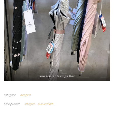
Jane Austen lässt grüßen
Kategorie
alltäglich
Schlagwörter
alltäglich
Kulturschock