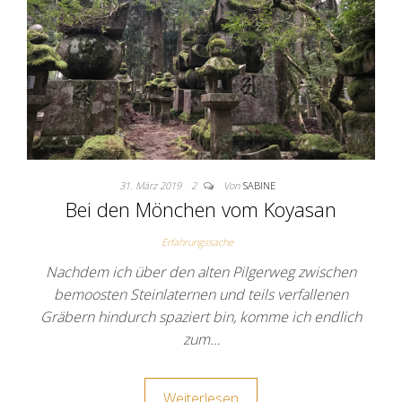
31. März 2019
2
Von
SABINE
Bei den Mönchen vom Koyasan
Erfahrungssache
Nachdem ich über den alten Pilgerweg zwischen
bemoosten Steinlaternen und teils verfallenen
Gräbern hindurch spaziert bin, komme ich endlich
zum…
Weiterlesen