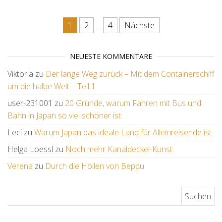
Seitennummerierung der Beit
1
2
…
4
Nächste
NEUESTE KOMMENTARE
Viktoria
zu
Der lange Weg zurück – Mit dem Containerschiff
um die halbe Welt – Teil 1
user-231001
zu
20 Gründe, warum Fahren mit Bus und
Bahn in Japan so viel schöner ist
Leci
zu
Warum Japan das ideale Land für Alleinreisende ist
Helga Loessl
zu
Noch mehr Kanaldeckel-Kunst
Verena
zu
Durch die Höllen von Beppu
Suchen nach: