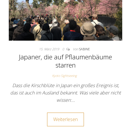
15. März 2019
0
Von
SABINE
Japaner, die auf Pflaumenbäume
starren
Kyoto Sightseeing
Dass die Kirschblüte in Japan ein großes Ereignis ist,
das ist auch im Ausland bekannt. Was viele aber nicht
wissen:…
Weiterlesen