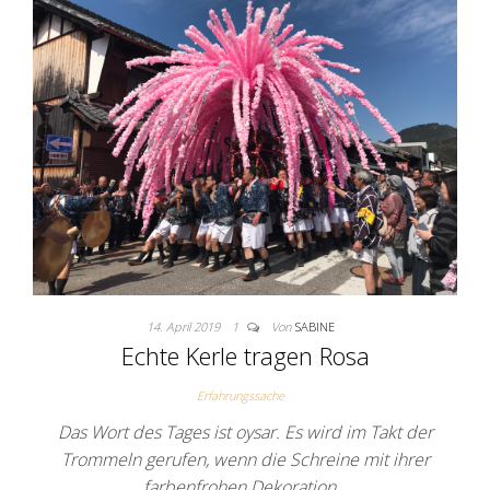
14. April 2019
1
Von
SABINE
Echte Kerle tragen Rosa
Erfahrungssache
Das Wort des Tages ist oysar. Es wird im Takt der
Trommeln gerufen, wenn die Schreine mit ihrer
farbenfrohen Dekoration…