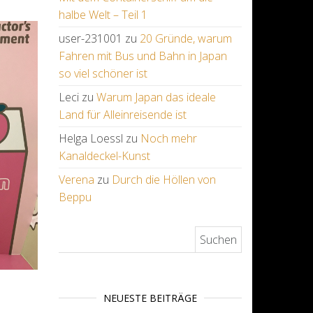
halbe Welt – Teil 1
user-231001
zu
20 Gründe, warum
Fahren mit Bus und Bahn in Japan
so viel schöner ist
Leci
zu
Warum Japan das ideale
Land für Alleinreisende ist
Helga Loessl
zu
Noch mehr
Kanaldeckel-Kunst
Verena
zu
Durch die Höllen von
Beppu
Suchen nach:
NEUESTE BEITRÄGE