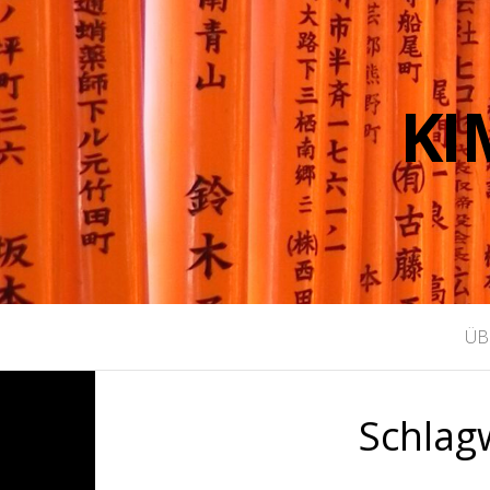
KI
ÜB
Schlag