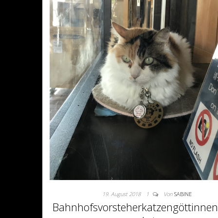
19. August 2018
1
Von
SABINE
Bahnhofsvorsteherkatzengöttinnen