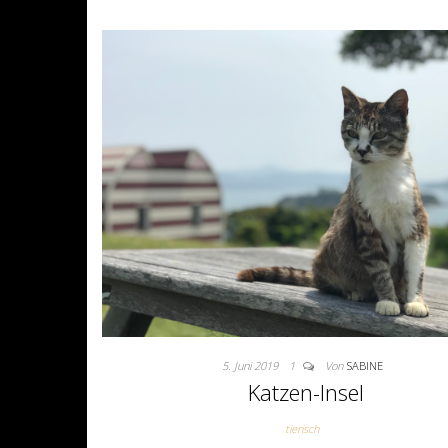
5. Juni 2019
1
Von
SABINE
Katzen-Insel
tierisch