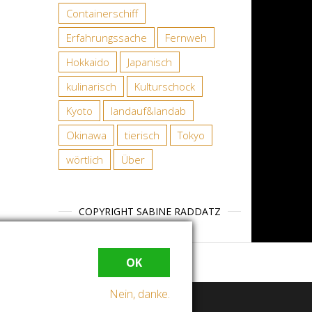
Containerschiff
Erfahrungssache
Fernweh
Hokkaido
Japanisch
kulinarisch
Kulturschock
Kyoto
landauf&landab
Okinawa
tierisch
Tokyo
wörtlich
Über
COPYRIGHT SABINE RADDATZ
OK
Nein, danke.