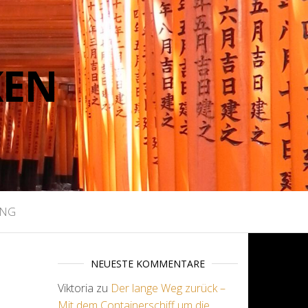
KEN
UNG
NEUESTE KOMMENTARE
Viktoria
zu
Der lange Weg zurück –
Mit dem Containerschiff um die