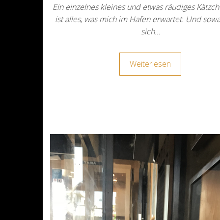
Ein einzelnes kleines und etwas räudiges Kätzch
ist alles, was mich im Hafen erwartet. Und sow
sich…
Weiterlesen