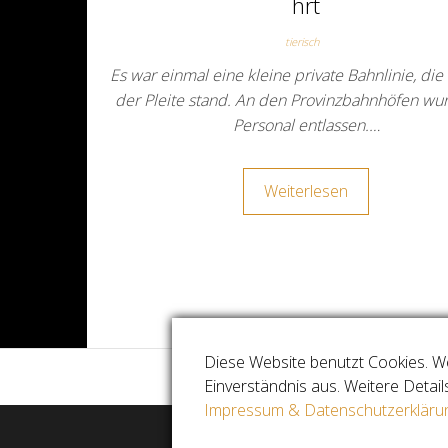
hrt
tierisch
Es war einmal eine kleine private Bahnlinie, die 
der Pleite stand. An den Provinzbahnhöfen wu
Personal entlassen.…
Weiterlesen
Diese Website benutzt Cookies. W
Einverständnis aus. Weitere Detail
Impressum & Datenschutzerkläru