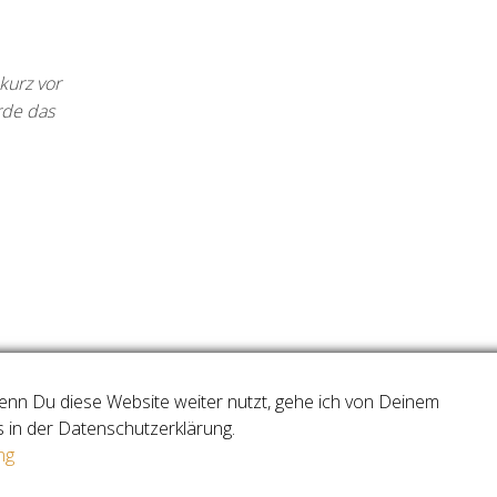
kurz vor
rde das
enn Du diese Website weiter nutzt, gehe ich von Deinem
s in der Datenschutzerklärung.
ng
Stolz präsentiert von
WordPress
|
Theme:
Master Blog