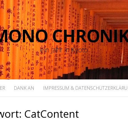
MONO CHRONI
ein Jahr in Kyoto
ER
DANK AN
IMPRESSUM & DATENSCHUTZERKLÄR
wort:
CatContent