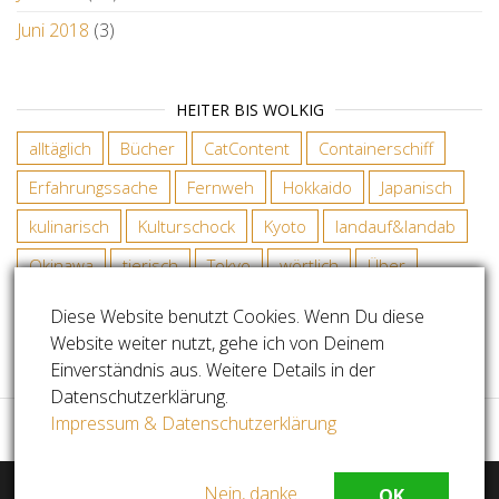
Juni 2018
(3)
HEITER BIS WOLKIG
alltäglich
Bücher
CatContent
Containerschiff
Erfahrungssache
Fernweh
Hokkaido
Japanisch
kulinarisch
Kulturschock
Kyoto
landauf&landab
Okinawa
tierisch
Tokyo
wörtlich
Über
Diese Website benutzt Cookies. Wenn Du diese
Website weiter nutzt, gehe ich von Deinem
COPYRIGHT SABINE RADDATZ
Einverständnis aus. Weitere Details in der
Datenschutzerklärung.
Impressum & Datenschutzerklärung
Nein, danke.
OK
Stolz präsentiert von
WordPress
|
Theme:
Master