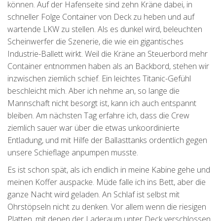
können. Auf der Hafenseite sind zehn Kräne dabei, in
schneller Folge Container von Deck zu heben und auf
wartende LKW zu stellen. Als es dunkel wird, beleuchten
Scheinwerfer die Szenerie, die wie ein gigantisches
Industrie-Ballett wirkt. Weil die Kräne an Steuerbord mehr
Container entnommen haben als an Backbord, stehen wir
inzwischen ziemlich schief. Ein leichtes Titanic-Gefühl
beschleicht mich. Aber ich nehme an, so lange die
Mannschaft nicht besorgt ist, kann ich auch entspannt
bleiben. Am nächsten Tag erfahre ich, dass die Crew
ziemlich sauer war über die etwas unkoordinierte
Entladung, und mit Hilfe der Ballasttanks ordentlich gegen
unsere Schieflage anpumpen musste.
Es ist schon spät, als ich endlich in meine Kabine gehe und
meinen Koffer auspacke. Müde falle ich ins Bett, aber die
ganze Nacht wird geladen. An Schlaf ist selbst mit
Ohrstöpseln nicht zu denken. Vor allem wenn die riesigen
Platten, mit denen der Laderaum unter Deck verschlossen