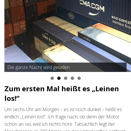
Die Container werden von Lastwagen ins Lager
Die ganze Nacht wird geladen
gebracht
Zum ersten Mal heißt es „Leinen
los!“
Um sechs Uhr am Morgen – es ist noch dunkel – heißt es
endlich „Leinen los!“. Ich frage nach, ob denn der Motor
schon an sei, weil ich nichts höre. Tatsächlich liegt der