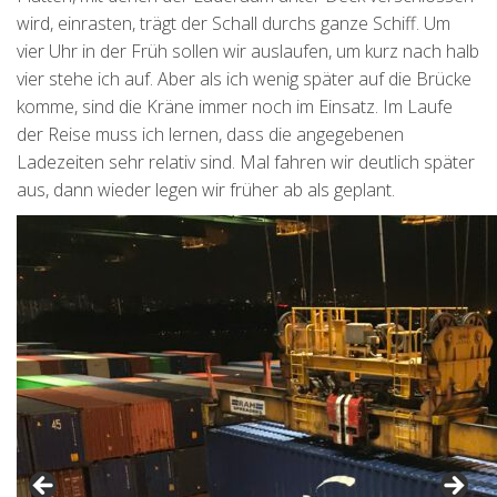
wird, einrasten, trägt der Schall durchs ganze Schiff. Um
vier Uhr in der Früh sollen wir auslaufen, um kurz nach halb
vier stehe ich auf. Aber als ich wenig später auf die Brücke
komme, sind die Kräne immer noch im Einsatz. Im Laufe
der Reise muss ich lernen, dass die angegebenen
Ladezeiten sehr relativ sind. Mal fahren wir deutlich später
aus, dann wieder legen wir früher ab als geplant.