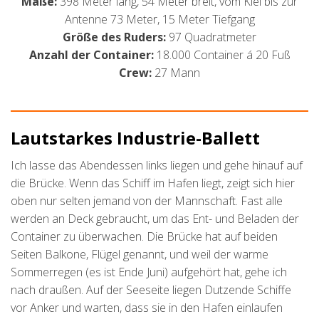
Maße:
398 Meter lang, 54 Meter breit, vom Kiel bis zur
Antenne 73 Meter, 15 Meter Tiefgang
Größe des Ruders:
97 Quadratmeter
Anzahl der Container:
18.000 Container á 20 Fuß
Crew:
27 Mann
Lautstarkes Industrie-Ballett
Ich lasse das Abendessen links liegen und gehe hinauf auf
die Brücke. Wenn das Schiff im Hafen liegt, zeigt sich hier
oben nur selten jemand von der Mannschaft. Fast alle
werden an Deck gebraucht, um das Ent- und Beladen der
Container zu überwachen. Die Brücke hat auf beiden
Seiten Balkone, Flügel genannt, und weil der warme
Sommerregen (es ist Ende Juni) aufgehört hat, gehe ich
nach draußen. Auf der Seeseite liegen Dutzende Schiffe
vor Anker und warten, dass sie in den Hafen einlaufen