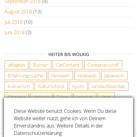
September 2018
(4)
August 2018
(13)
Juli 2018
(10)
Juni 2018
(3)
HEITER BIS WOLKIG
alltäglich
Bücher
CatContent
Containerschiff
Erfahrungssache
Fernweh
Hokkaido
Japanisch
kulinarisch
Kulturschock
Kyoto
landauf&landab
Okinawa
tierisch
Tokyo
wörtlich
Über
Diese Website benutzt Cookies. Wenn Du diese
Website weiter nutzt, gehe ich von Deinem
COPYRIGHT SABINE RADDATZ
Einverständnis aus. Weitere Details in der
Datenschutzerklärung.