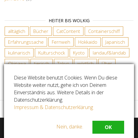
HEITER BIS WOLKIG
alltäglich
Bücher
CatContent
Containerschiff
Erfahrungssache
Fernweh
Hokkaido
Japanisch
kulinarisch
Kulturschock
Kyoto
landauf&landab
Okinawa
tierisch
Tokyo
wörtlich
Über
Diese Website benutzt Cookies. Wenn Du diese
Website weiter nutzt, gehe ich von Deinem
COPYRIGHT SABINE RADDATZ
Einverständnis aus. Weitere Details in der
Datenschutzerklärung.
Impressum & Datenschutzerklärung
Nein, danke.
OK
Stolz präsentiert von
WordPress
|
Theme:
Master
Blog