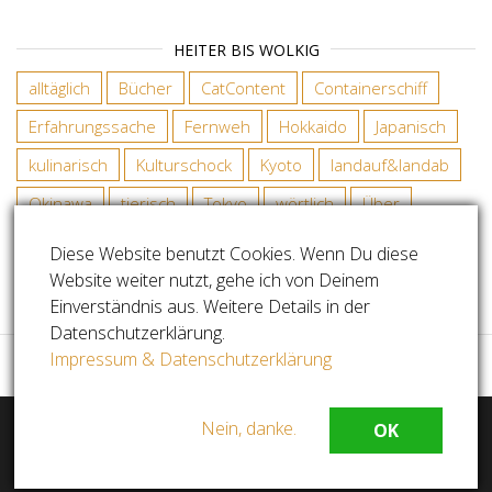
HEITER BIS WOLKIG
alltäglich
Bücher
CatContent
Containerschiff
Erfahrungssache
Fernweh
Hokkaido
Japanisch
kulinarisch
Kulturschock
Kyoto
landauf&landab
Okinawa
tierisch
Tokyo
wörtlich
Über
Diese Website benutzt Cookies. Wenn Du diese
Website weiter nutzt, gehe ich von Deinem
COPYRIGHT SABINE RADDATZ
Einverständnis aus. Weitere Details in der
Datenschutzerklärung.
Impressum & Datenschutzerklärung
Nein, danke.
OK
Stolz präsentiert von
WordPress
|
Theme:
Master
Blog